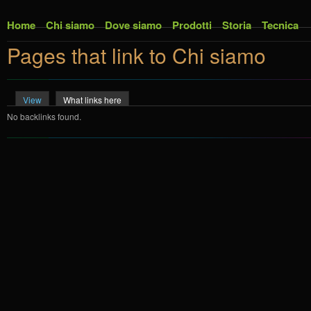
Skip to main content
Home
Chi siamo
Dove siamo
Prodotti
Storia
Tecnica
Pages that link to Chi siamo
View
What links here
(active tab)
Primary tabs
No backlinks found.