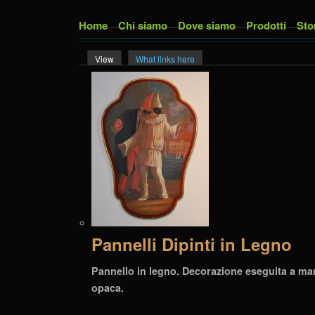
Skip to main content
Home
Chi siamo
Dove siamo
Prodotti
Sto
View
(active tab)
What links here
Primary tabs
Pannelli Dipinti in Legno
Pannello in legno. Decorazione eseguita a mano 
opaca.