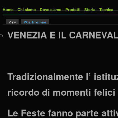
Skip to main content
Home
Chi siamo
Dove siamo
Prodotti
Storia
Tecnica
View
(active tab)
What links here
Primary tabs
VENEZIA E IL CARNEVA
Tradizionalmente l’ istitu
ricordo di momenti felici 
Le Feste fanno parte atti