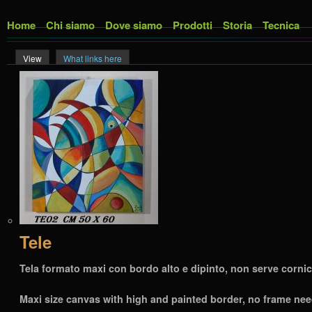
Skip to main content
Home
Chi siamo
Dove siamo
Prodotti
Storia
Tecnica
View
(active tab)
What links here
Primary tabs
Tele
Tela formato maxi con bordo alto e dipinto, non serve cornice
Maxi size canvas with high and painted border, no frame need